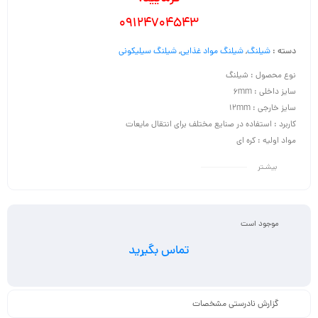
09124704543
دسته :
شیلنگ
,
شیلنگ مواد غذایی
,
شیلنگ سیلیکونی
نوع محصول : شیلنگ
سایز داخلی : 6mm
سایز خارجی : 12mm
کاربرد : استفاده در صنایع مختلف برای انتقال مایعات
مواد اولیه : کره ای
بیشـتر
موجود است
تماس بگیرید
گزارش نادرستی مشخصات