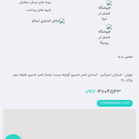
رویه های ارسال سفارش
شیوه های پرداخت
تماس با ما
تهران - خیابان امیرکبیر - ابتدای ناصر خسرو کوچه پست پاساژ ناصر خسرو طبقه دوم
پلاک 20
0912
-4704543
info@etebarr.com