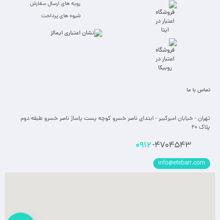
رویه های ارسال سفارش
شیوه های پرداخت
تماس با ما
تهران - خیابان امیرکبیر - ابتدای ناصر خسرو کوچه پست پاساژ ناصر خسرو طبقه دوم
پلاک 20
0912
-4704543
info@etebarr.com