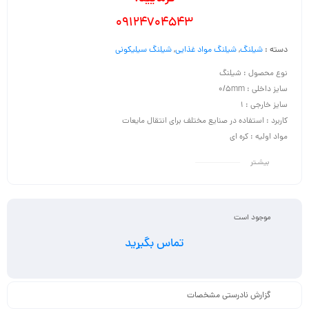
09124704543
دسته :
شیلنگ
,
شیلنگ مواد غذایی
,
شیلنگ سیلیکونی
نوع محصول : شیلنگ
سایز داخلی : 0/5mm
سایز خارجی : 1
کاربرد : استفاده در صنایع مختلف برای انتقال مایعات
مواد اولیه : کره ای
بیشـتر
موجود است
تماس بگیرید
گزارش نادرستی مشخصات