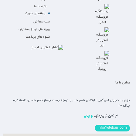
ارتباط با ما
راهنمای خرید
ثبت سفارش
رویه های ارسال سفارش
شیوه های پرداخت
تماس با ما
تهران - خیابان امیرکبیر - ابتدای ناصر خسرو کوچه پست پاساژ ناصر خسرو طبقه دوم
پلاک 20
0912
-4704543
info@etebarr.com