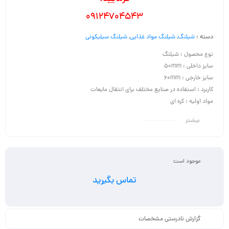
09124704543
دسته :
شیلنگ
,
شیلنگ مواد غذایی
,
شیلنگ سیلیکونی
نوع محصول : شیلنگ
سایز داخلی : 50mm
سایز خارجی : 60mm
کاربرد : استفاده در صنایع مختلف برای انتقال مایعات
مواد اولیه : کره ای
بیشـتر
موجود است
تماس بگیرید
گزارش نادرستی مشخصات