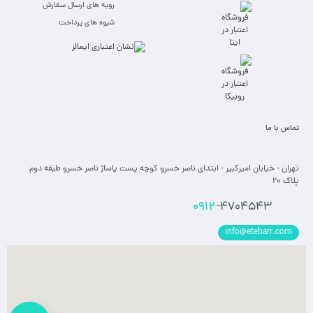
رویه های ارسال سفارش
شیوه های پرداخت
تماس با ما
تهران - خیابان امیرکبیر - ابتدای ناصر خسرو کوچه پست پاساژ ناصر خسرو طبقه دوم
پلاک 20
0912
-4704543
info@etebarr.com