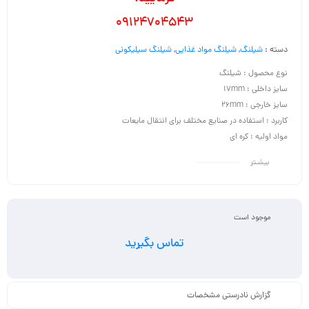
09124704543
دسته :
شیلنگ
,
شیلنگ مواد غذایی
,
شیلنگ سیلیکونی
نوع محصول : شیلنگ
سایز داخلی : 17mm
سایز خارجی : 26mm
کاربرد : استفاده در صنایع مختلف برای انتقال مایعات
مواد اولیه : کره ای
بیشـتر
موجود است
تماس بگیرید
گزارش نادرستی مشخصات