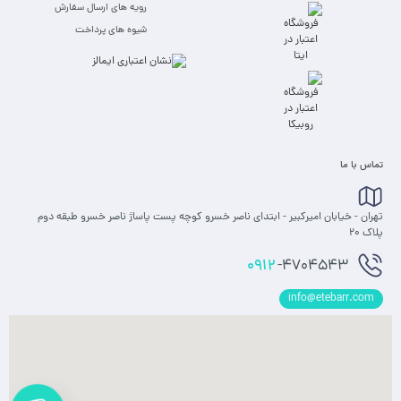
رویه های ارسال سفارش
شیوه های پرداخت
تماس با ما
تهران - خیابان امیرکبیر - ابتدای ناصر خسرو کوچه پست پاساژ ناصر خسرو طبقه دوم
پلاک 20
0912
-4704543
info@etebarr.com