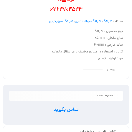
09124704543
دسته :
شیلنگ
,
شیلنگ مواد غذایی
,
شیلنگ سیلیکونی
نوع محصول : شیلنگ
سایز داخلی : 25mm
سایز خارجی : 30mm
کاربرد : استفاده در صنایع مختلف برای انتقال مایعات
مواد اولیه : کره ای
بیشـتر
موجود است
تماس بگیرید
گزارش نادرستی مشخصات