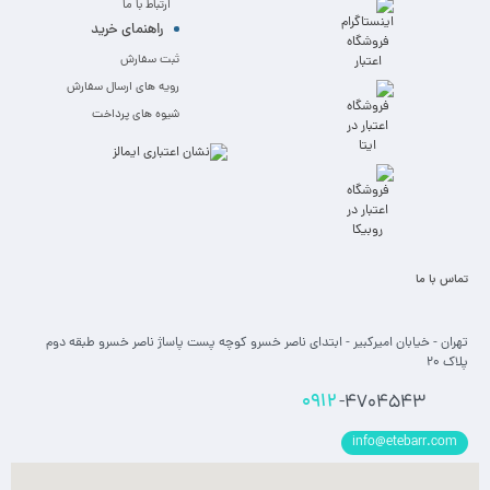
ارتباط با ما
راهنمای خرید
ثبت سفارش
رویه های ارسال سفارش
شیوه های پرداخت
تماس با ما
تهران - خیابان امیرکبیر - ابتدای ناصر خسرو کوچه پست پاساژ ناصر خسرو طبقه دوم
پلاک 20
0912
-4704543
info@etebarr.com