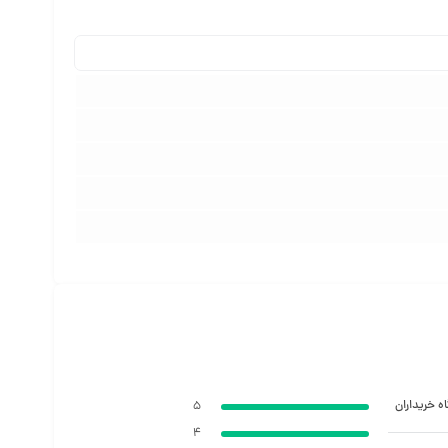
ه خریداران
5
4