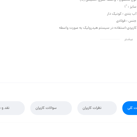
نوع محصول : واسطه مغزی انگلیسی (G)
سایز : “1
آب بندی : کونیک دار
جنس : فولادی
کاربردی:استفاده در سیستم هیدرولیک به صورت واسطه
بیشـتر
 کلی
نظرات کاربران
سوالات کاربران
نقد و ب