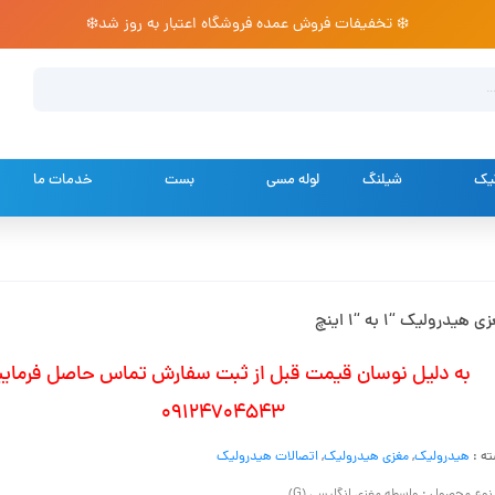
❄️ تخفیفات فروش عمده فروشگاه اعتبار به روز شد❄️
تیک
شیلنگ
لوله مسی
بست
خدمات ما
 هیدرولیک “1 به “1 اینچ
به دلیل نوسان قیمت قبل از ثبت سفارش تماس حاصل فرمایی
09124704543
ه :
هیدرولیک
,
مغزی هیدرولیک
,
اتصالات هیدرولیک