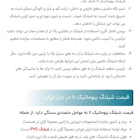
شیلنگ پنوماتیک 8 کمک کند.
تمیز نگه‌ داشتن سطح خارجی و داخلی: ذرات گرد و غبار و آلودگی ممکن است به
تدریج باعث آسیب به شیلنگ شوند. شست‌ و شوی دوره‌ ای و تمیز کردن شیلنگ
می‌ تواند این مشکل را کاهش دهد.
بررسی فشار کاری: استفاده از شیلنگ در فشاری بالا تر از مقدار مجاز می‌ تواند باعث
ترکیدن یا آسیب دائمی شود. همیشه فشار را مطابق با مشخصات سازنده تنظیم
کنید.
محافظت در برابر دما: شیلنگ را از دما های بسیار بالا یا پایین دور نگه دارید، مگر
اینکه شیلنگ خاصی برای تحمل این شرایط طراحی شده باشد.
بازرسی منظم: شیلنگ را به‌ طور منظم بررسی کنید تا ترک‌ ها یا ساییدگی‌ های
احتمالی را زود تر شناسایی کنید و در صورت نیاز آن را تعویض کنید.
قیمت شیلنگ پنوماتیک 8 در بازار ایران
قیمت شیلنگ پنوماتیک 8 به عوامل متعددی بستگی دارد، از جمله:
برند و کشور سازنده (محصولات اروپایی یا ژاپنی معمولاً گران‌ تر هستند).
مواد اولیه استفاده‌ شده (پلی‌ اورتان معمولاً گران‌ تر از
شیلنگ PVC
است).
طول شیلنگ (شیلنگ‌ های بلند تر به‌ طور طبیعی قیمت بالا تری دارند).