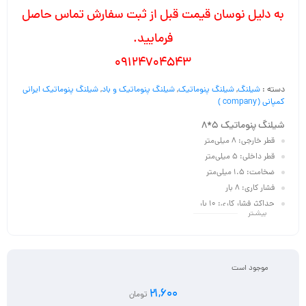
به دلیل نوسان قیمت قبل از ثبت سفارش تماس حاصل
فرمایید.
09124704543
دسته :
شیلنگ
,
شیلنگ پنوماتیک
,
شیلنگ پنوماتیک و باد
,
شیلنگ پنوماتیک ایرانی
کمپانی (company )
شیلنگ‌ پنوماتیک 5*8
قطر خارجی: 8 میلی‌متر
قطر داخلی: 5 میلی‌متر
ضخامت: 1.5 میلی‌متر
فشار کاری: 8 بار
حداکثر فشار کاری: 10 بار
بیشـتر
فشار ترکیدگی: 25 بار
دمای کاری: 5- تا 60+ درجه
سیال: هوای فشرده، آب
رنگ بندی: آبی، نارنجی، شفاف، قرمز، سبز، زرد، مشکی
موجود است
متراژ در حلقه: 100 متر
21,600
تومان