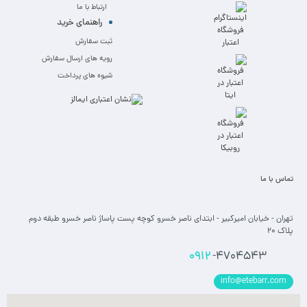
ارتباط با ما
راهنمای خرید
ثبت سفارش
رویه های ارسال سفارش
شیوه های پرداخت
تماس با ما
تهران - خیابان امیرکبیر - ابتدای ناصر خسرو کوچه پست پاساژ ناصر خسرو طبقه دوم
پلاک 20
0912
-4704543
info@etebarr.com