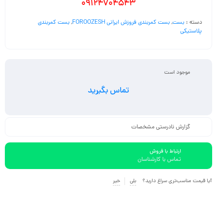
09124704543
دسته :
بست
,
بست کمربندی فروزش ایرانی FOROOZESH
,
بست کمربندی
پلاستیکی
موجود است
تماس بگیرید
گزارش نادرستی مشخصات
ارتباط با فروش
تماس با کارشناسان
آیا قیمت مناسب‌تری سراغ دارید؟
بلی
خیر