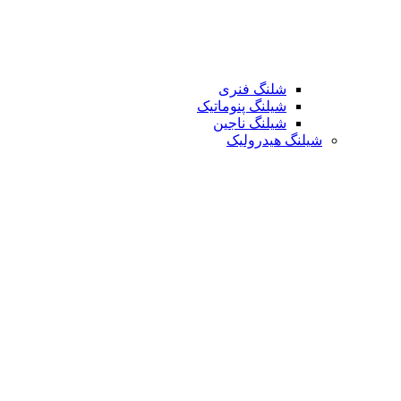
شلنگ فنری
شیلنگ پنوماتیک
شیلنگ ناجین
شیلنگ هیدرولیک