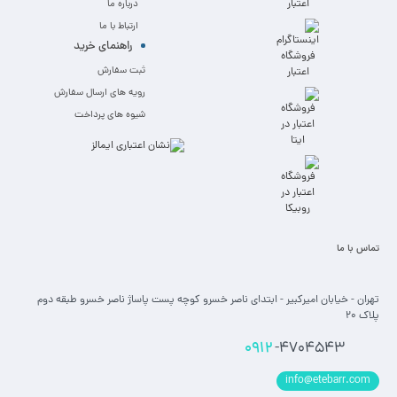
درباره ما
ارتباط با ما
راهنمای خرید
ثبت سفارش
رویه های ارسال سفارش
شیوه های پرداخت
تماس با ما
تهران - خیابان امیرکبیر - ابتدای ناصر خسرو کوچه پست پاساژ ناصر خسرو طبقه دوم
پلاک 20
0912
-4704543
info@etebarr.com