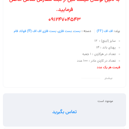
فرمایید.
09124704543
برند:
اف اف (FF)
دسته :
بست
,
بست فلزی
,
بست فلزی اف اف (ff) فولاد فام
سایز (اینچ) : 12
پهنای باند : 14
تعداد در هرکارتن : 1 جعبه
تعداد در کارتن مادر : 100 عدد
قیمت هر یک عدد
بیشـتر
موجود است
تماس بگیرید