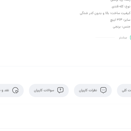
رنگ: زرد برنجی
نوع: کله قندی
کیفیت ساخت: بالا و بدون کدر شدگی
سایز: 3/4 اینچ
جنس: برنجی
بیشـتر
 کلی
نظرات کاربران
سوالات کاربران
نقد و ب