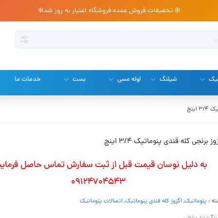
❄️ تخفیفات فروش عمده فروشگاه اعتبار به روز شد❄️
تیک
شیلنگ
لوله مسی
بست
خدمات ما
اینچ
وز برنجی کله قندی پنوماتیک 3/4 اینچ
به دلیل نوسان قیمت قبل از ثبت سفارش تماس حاصل فرمایی
09124704543
ه :
پنوماتیک
,
اگزوز کله قندی پنوماتیک
,
اتصالات پنوماتیک