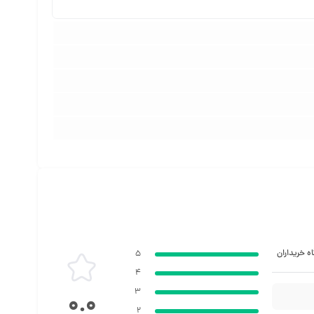
ه خریداران
5
4
3
0.0
2