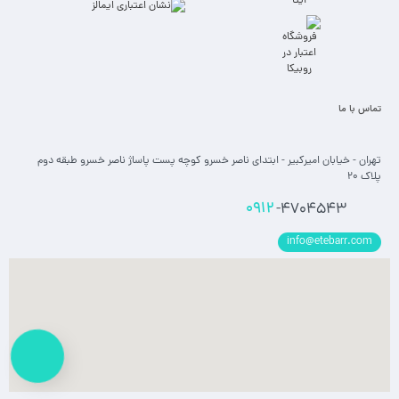
تماس با ما
تهران - خیابان امیرکبیر - ابتدای ناصر خسرو کوچه پست پاساژ ناصر خسرو طبقه دوم
پلاک 20
0912
-4704543
info@etebarr.com