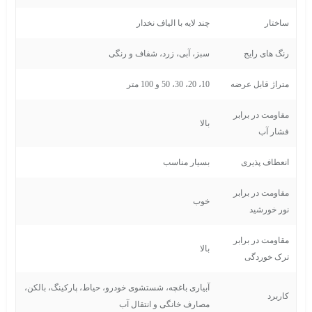
ساختار
چند لایه با الیاف نخدار
رنگ های رایج
سبز، آبی، زرد، شفاف و رنگی
متراژ قابل عرضه
10، 20، 30، 50 و 100 متر
مقاومت در برابر
بالا
فشار آب
انعطاف پذیری
بسیار مناسب
مقاومت در برابر
خوب
نور خورشید
مقاومت در برابر
بالا
ترک خوردگی
آبیاری باغچه، شستشوی خودرو، حیاط، پارکینگ، بالکن،
کاربرد
مصارف خانگی و انتقال آب