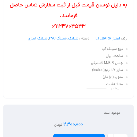
به دلیل نوسان قیمت قبل از ثبت سفارش تماس حاصل
فرمایید.
09124704543
برند:
اعتبار ETEBARR
دسته :
شیلنگ
,
شیلنگ PVC
,
شیلنگ آبیاری
نوع شیلنگ آب
ساخت ايران
جنس M.B.R لاستيكى
سايز 1/2 اينچ(Inches)
منجيد(نخ دار)
متراژ 50 متر
بیشـتر
متریال متوسط
عمر متوسط
موجود است
2,300,000
تومان