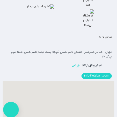
تماس با ما
تهران - خیابان امیرکبیر - ابتدای ناصر خسرو کوچه پست پاساژ ناصر خسرو طبقه دوم
پلاک 20
0912
-4704543
info@etebarr.com